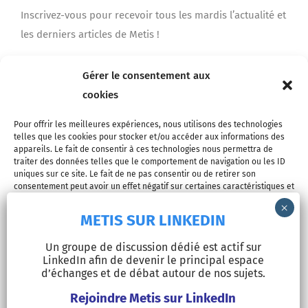
Inscrivez-vous pour recevoir tous les mardis l’actualité et
les derniers articles de Metis !
Gérer le consentement aux
Je m'inscris
cookies
Pour offrir les meilleures expériences, nous utilisons des technologies
telles que les cookies pour stocker et/ou accéder aux informations des
appareils. Le fait de consentir à ces technologies nous permettra de
traiter des données telles que le comportement de navigation ou les ID
uniques sur ce site. Le fait de ne pas consentir ou de retirer son
consentement peut avoir un effet négatif sur certaines caractéristiques et
fonctions.
METIS SUR LINKEDIN
© Copyright 2026 - METIS EUROPE | Tous droits réservés |
Accepter
Un groupe de discussion dédié est actif sur
Mentions légales
LinkedIn afin de devenir le principal espace
Refuser
d’échanges et de débat autour de nos sujets.
LinkedIn
Rejoindre Metis sur LinkedIn
Voir les préférences