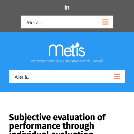
Skip
LinkedIn
to
content
Aller à...
Aller à...
Subjective evaluation of
performance through