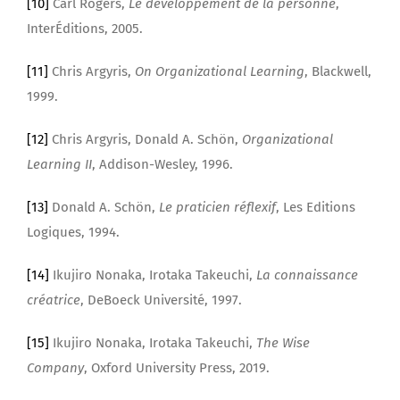
[10]
Carl Rogers,
Le développement de la personne
,
InterÉditions, 2005.
[11]
Chris Argyris,
On Organizational Learning
, Blackwell,
1999.
[12]
Chris Argyris, Donald A. Schön,
Organizational
Learning II
, Addison-Wesley, 1996.
[13]
Donald A. Schön,
Le praticien réflexif
, Les Editions
Logiques, 1994.
[14]
Ikujiro Nonaka, Irotaka Takeuchi,
La connaissance
créatrice
, DeBoeck Université, 1997.
[15]
Ikujiro Nonaka, Irotaka Takeuchi,
The Wise
Company
, Oxford University Press, 2019.