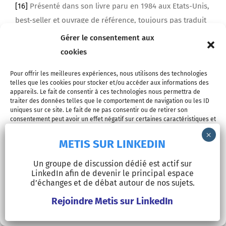
[16]
Présenté dans son livre paru en 1984 aux Etats-Unis,
best-seller et ouvrage de référence, toujours pas traduit
en français : David A. Kolb,
Experiential Learning,
Gérer le consentement aux
Experience as the Source of Learning and Development
,
cookies
Prentice Hall, 1984 (Second Edition, Pearson Education,
Pour offrir les meilleures expériences, nous utilisons des technologies
2015).
telles que les cookies pour stocker et/ou accéder aux informations des
appareils. Le fait de consentir à ces technologies nous permettra de
[17]
Pierre Vermersch,
L’entretien d’explicitation
, ESF
traiter des données telles que le comportement de navigation ou les ID
uniques sur ce site. Le fait de ne pas consentir ou de retirer son
Editeur, 1994.
consentement peut avoir un effet négatif sur certaines caractéristiques et
fonctions.
[18]
Jean Lave, Etienne Wenger,
Situated Learning
,
METIS SUR LINKEDIN
Cambridge University Press, 1991.
Accepter
Un groupe de discussion dédié est actif sur
LinkedIn afin de devenir le principal espace
Refuser
d’échanges et de débat autour de nos sujets.
Rejoindre Metis sur LinkedIn
Voir les préférences
Partagez cet article sur vos réseaux sociaux !