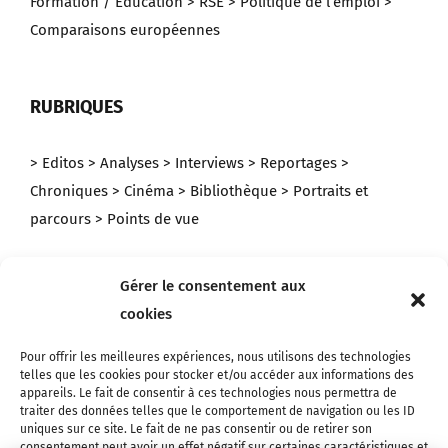
Formation / Education
> RSE
> Politique de l’emploi
>
Comparaisons européennes
RUBRIQUES
> Editos
> Analyses
> Interviews
> Reportages
>
Chroniques
> Cinéma
> Bibliothèque
> Portraits et
parcours
> Points de vue
Gérer le consentement aux
NEWSLETTER
cookies
Inscrivez-vous pour recevoir tous les mardis l’actualité et
Pour offrir les meilleures expériences, nous utilisons des technologies
telles que les cookies pour stocker et/ou accéder aux informations des
les derniers articles de Metis !
appareils. Le fait de consentir à ces technologies nous permettra de
traiter des données telles que le comportement de navigation ou les ID
uniques sur ce site. Le fait de ne pas consentir ou de retirer son
consentement peut avoir un effet négatif sur certaines caractéristiques et