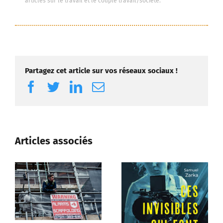
articles sur le travail et le couple travail/société.
Partagez cet article sur vos réseaux sociaux !
Facebook
Twitter
LinkedIn
Email
Articles associés
La santé mental
cause nationale
l’entreprise
24 février 2025
|
0