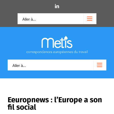
Skip
LinkedIn
to
content
Aller à...
Aller à...
Eeuropnews : l’Europe a son
fil social