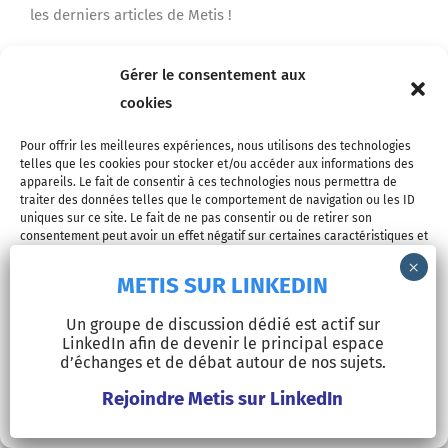
les derniers articles de Metis !
Gérer le consentement aux
Je m'inscris
cookies
Pour offrir les meilleures expériences, nous utilisons des technologies
telles que les cookies pour stocker et/ou accéder aux informations des
appareils. Le fait de consentir à ces technologies nous permettra de
traiter des données telles que le comportement de navigation ou les ID
uniques sur ce site. Le fait de ne pas consentir ou de retirer son
consentement peut avoir un effet négatif sur certaines caractéristiques et
fonctions.
METIS SUR LINKEDIN
© Copyright 2026 - METIS EUROPE | Tous droits réservés |
Accepter
Un groupe de discussion dédié est actif sur
Mentions légales
LinkedIn afin de devenir le principal espace
Refuser
d’échanges et de débat autour de nos sujets.
LinkedIn
Rejoindre Metis sur LinkedIn
Voir les préférences