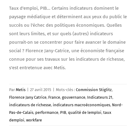
Taux d'emploi, PIB... Certains indicateurs dominent le
paysage médiatique et déterminent aux yeux du public le
succès ou l'échec des politiques économiques. Quelles
sont leurs limites, et sur quels (autres) indicateurs
pourrait-on se concentrer pour faire avancer le domaine
social ? Florence Jany-Catrice, une économiste française
connue pour ses travaux sur les indicateurs de richesse,
s'est entretenue avec Metis.
Par
Metis
|
27 avril 2015
|
Mots-clés :
Commission Stiglitz
,
Florence Jany Catrice
,
France
,
gouvernance
,
Indicateurs 21
,
indicateurs de richesse
,
indicateurs macroéconomiques
,
Nord-
Pas-de-Calais
,
performance
,
PIB
,
qualité de lemploi
,
taux
demploi
,
workfare