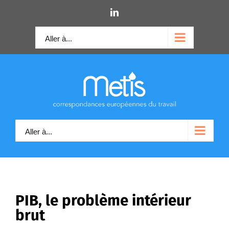
Skip
LinkedIn
to
content
Aller à...
Aller à...
PIB, le problème intérieur
brut