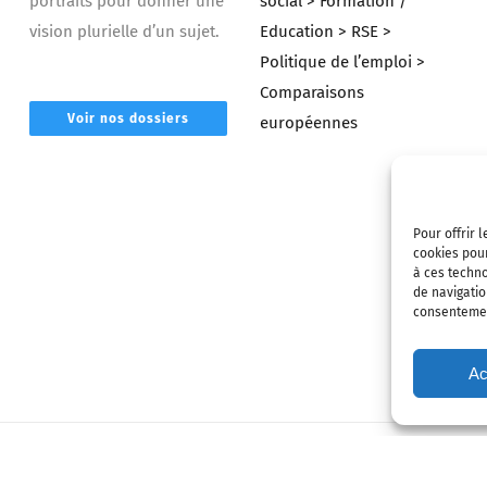
portraits pour donner une
social
> Formation /
vision plurielle d’un sujet.
Education
> RSE
>
Politique de l’emploi
>
Comparaisons
Voir nos dossiers
européennes
Pour offrir 
cookies pour
à ces techn
de navigatio
consentement
Ac