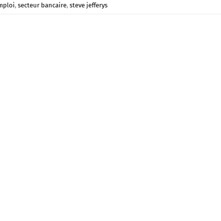
mploi
,
secteur bancaire
,
steve jefferys