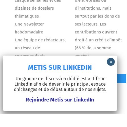
chaque semaines et des
d’entreprises ou
dizaines de dossiers
d’institutions, mais
thématiques
surtout par les dons de
Une Newsletter
ses lecteurs. Les
hebdomadaire
contributions ouvrent
Une équipe de rédacteurs,
droit à un crédit d’impôt
un réseau de
(66 % de la somme
correspondants
versée).
METIS SUR LINKEDIN
Un groupe de discussion dédié est actif sur
Contact
Faire un don
LinkedIn afin de devenir le principal espace
d’échanges et de débat autour de nos sujets.
Rejoindre Metis sur LinkedIn