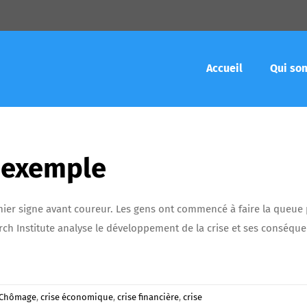
Accueil
Qui so
l’exemple
mier signe avant coureur. Les gens ont commencé à faire la queue
arch Institute analyse le développement de la crise et ses conséqu
Chômage
,
crise économique
,
crise financière
,
crise