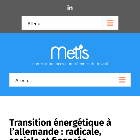
Skip
LinkedIn
to
content
Aller à...
Aller à...
Transition énergétique à
l’allemande : radicale,