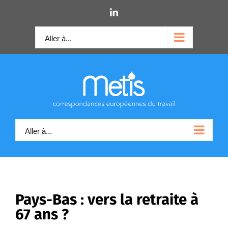
Skip
LinkedIn
to
content
Aller à...
Aller à...
Pays-Bas : vers la retraite à
67 ans ?