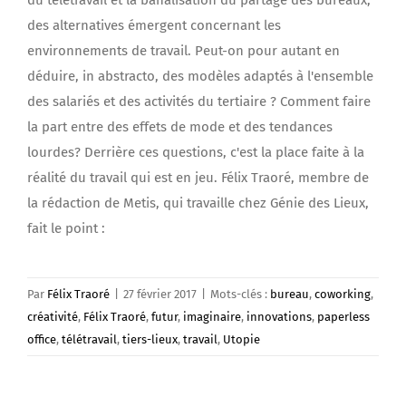
du télétravail et la banalisation du partage des bureaux,
des alternatives émergent concernant les
environnements de travail. Peut-on pour autant en
déduire, in abstracto, des modèles adaptés à l'ensemble
des salariés et des activités du tertiaire ? Comment faire
la part entre des effets de mode et des tendances
lourdes? Derrière ces questions, c'est la place faite à la
réalité du travail qui est en jeu. Félix Traoré, membre de
la rédaction de Metis, qui travaille chez Génie des Lieux,
fait le point :
Par
Félix Traoré
|
27 février 2017
|
Mots-clés :
bureau
,
coworking
,
créativité
,
Félix Traoré
,
futur
,
imaginaire
,
innovations
,
paperless
office
,
télétravail
,
tiers-lieux
,
travail
,
Utopie