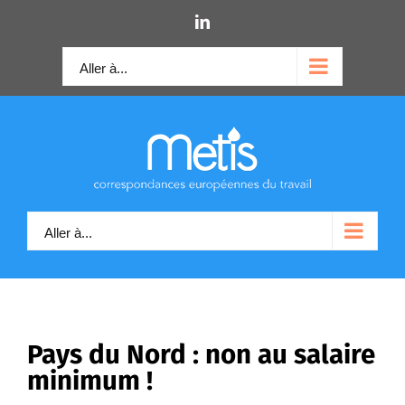
Skip
LinkedIn
to
content
Aller à...
Aller à...
Pays du Nord : non au salaire
minimum !