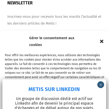
NEWSLETTER
Inscrivez-vous pour recevoir tous les mardis l’actualité et
les derniers articles de Metis !
Gérer le consentement aux
Je m'inscris
cookies
Pour offrir les meilleures expériences, nous utilisons des technologies
telles que les cookies pour stocker et/ou accéder aux informations des
appareils. Le fait de consentir à ces technologies nous permettra de
traiter des données telles que le comportement de navigation ou les ID
uniques sur ce site. Le fait de ne pas consentir ou de retirer son
consentement peut avoir un effet négatif sur certaines caractéristiques et
fonctions.
METIS SUR LINKEDIN
© Copyright 2026 - METIS EUROPE | Tous droits réservés |
Accepter
Un groupe de discussion dédié est actif sur
Mentions légales
LinkedIn afin de devenir le principal espace
Refuser
d’échanges et de débat autour de nos sujets.