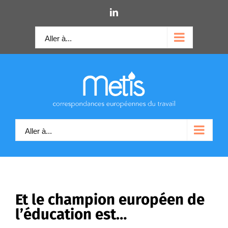
Skip
LinkedIn
to
content
Aller à...
Aller à...
Et le champion européen de
l’éducation est…