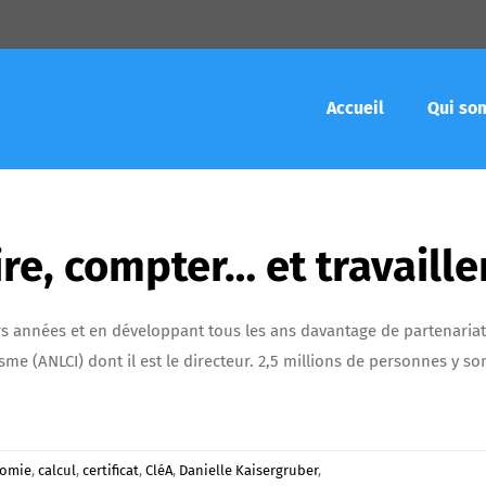
Accueil
Qui so
ire, compter… et travaille
s années et en développant tous les ans davantage de partenariats
sme (ANLCI) dont il est le directeur. 2,5 millions de personnes y so
omie
,
calcul
,
certificat
,
CléA
,
Danielle Kaisergruber
,