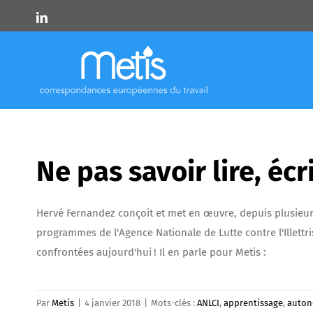
Skip
LinkedIn
to
content
Ne pas savoir lire, écr
Hervé Fernandez conçoit et met en œuvre, depuis plusieur
programmes de l'Agence Nationale de Lutte contre l'Illettri
confrontées aujourd'hui ! Il en parle pour Metis :
Par
Metis
|
4 janvier 2018
|
Mots-clés :
ANLCI
,
apprentissage
,
auton