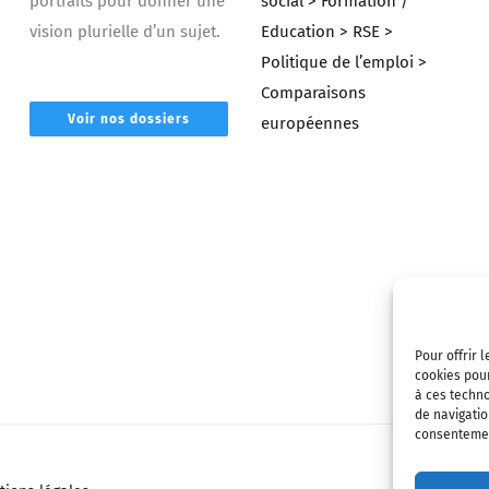
portraits pour donner une
social
> Formation /
vision plurielle d’un sujet.
Education
> RSE
>
Politique de l’emploi
>
Comparaisons
Voir nos dossiers
européennes
Pour offrir 
cookies pour
à ces techn
de navigatio
consentement