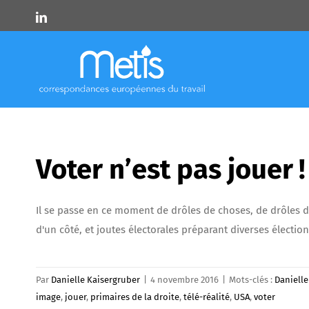
Skip
LinkedIn
to
content
Voter n’est pas jouer !
Il se passe en ce moment de drôles de choses, de drôles de
d'un côté, et joutes électorales préparant diverses élection
Par
Danielle Kaisergruber
|
4 novembre 2016
|
Mots-clés :
Danielle
image
,
jouer
,
primaires de la droite
,
télé-réalité
,
USA
,
voter