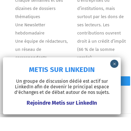
chaque semaines et des
d’entreprises ou
dizaines de dossiers
d’institutions, mais
thématiques
surtout par les dons de
Une Newsletter
ses lecteurs. Les
hebdomadaire
contributions ouvrent
Une équipe de rédacteurs,
droit à un crédit d’impôt
un réseau de
(66 % de la somme
correspondants
versée).
METIS SUR LINKEDIN
Un groupe de discussion dédié est actif sur
Contact
Faire un don
LinkedIn afin de devenir le principal espace
d’échanges et de débat autour de nos sujets.
Rejoindre Metis sur LinkedIn