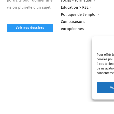
portraits pour donner une
social
> Formation /
vision plurielle d’un sujet.
Education
> RSE
>
Politique de l’emploi
>
Comparaisons
Voir nos dossiers
européennes
Pour offrir 
cookies pour
à ces techn
de navigatio
consentement
Ac