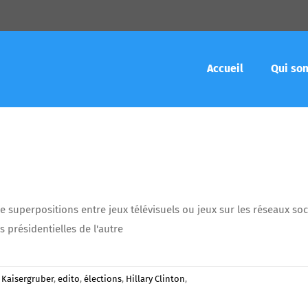
Accueil
Qui so
 superpositions entre jeux télévisuels ou jeux sur les réseaux so
s présidentielles de l'autre
 Kaisergruber
,
edito
,
élections
,
Hillary Clinton
,