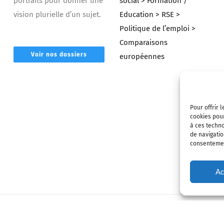
portraits pour donner une
social
> Formation /
vision plurielle d’un sujet.
Education
> RSE
>
Politique de l’emploi
>
Comparaisons
Voir nos dossiers
européennes
Pour offrir 
cookies pour
à ces techn
de navigatio
consentement
Ac