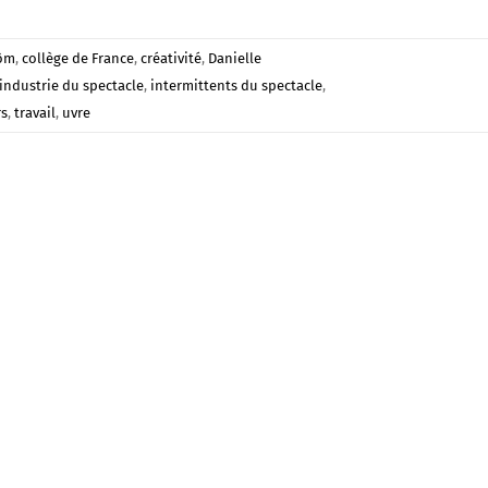
hôm
,
collège de France
,
créativité
,
Danielle
industrie du spectacle
,
intermittents du spectacle
,
rs
,
travail
,
uvre