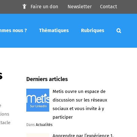
Faire un don
Newsletter
Contact
mmes nous ?
Thématiques
Rubriques
s
Derniers articles
Metis ouvre un espace de
discussion sur les réseaux
e
sociaux et vous invite à y
tions
participer
tacle
Dans
Actualités
Apprendre par l’expérience 1.