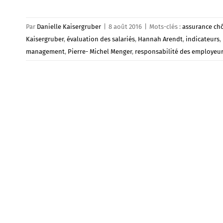
Par
Danielle Kaisergruber
|
8 août 2016
|
Mots-clés :
assurance c
Kaisergruber
,
évaluation des salariés
,
Hannah Arendt
,
indicateurs
,
management
,
Pierre- Michel Menger
,
responsabilité des employeu