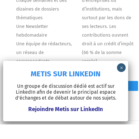
chaque semaines et des
d’entreprises ou
dizaines de dossiers
d’institutions, mais
thématiques
surtout par les dons de
Une Newsletter
ses lecteurs. Les
hebdomadaire
contributions ouvrent
Une équipe de rédacteurs,
droit à un crédit d’impôt
un réseau de
(66 % de la somme
correspondants
versée).
METIS SUR LINKEDIN
Un groupe de discussion dédié est actif sur
Contact
Faire un don
LinkedIn afin de devenir le principal espace
d’échanges et de débat autour de nos sujets.
Rejoindre Metis sur LinkedIn