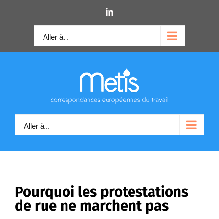
Skip
LinkedIn
to
content
Aller à...
Aller à...
Pourquoi les protestations
de rue ne marchent pas