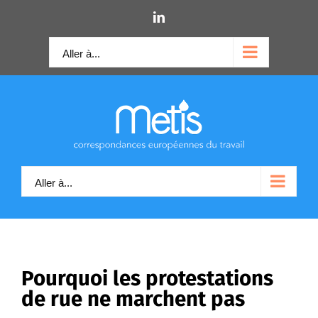
Skip
LinkedIn
to
content
Aller à...
Aller à...
Pourquoi les protestations
de rue ne marchent pas