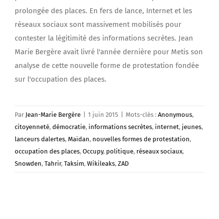
prolongée des places. En fers de lance, Internet et les
réseaux sociaux sont massivement mobilisés pour
contester la légitimité des informations secrètes. Jean
Marie Bergère avait livré l'année dernière pour Metis son
analyse de cette nouvelle forme de protestation fondée
sur l'occupation des places.
Par
Jean-Marie Bergère
|
1 juin 2015
|
Mots-clés :
Anonymous
,
citoyenneté
,
démocratie
,
informations secrètes
,
internet
,
jeunes
,
lanceurs dalertes
,
Maïdan
,
nouvelles formes de protestation
,
occupation des places
,
Occupy
,
politique
,
réseaux sociaux
,
Snowden
,
Tahrir
,
Taksim
,
Wikileaks
,
ZAD