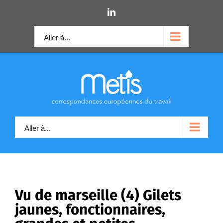
Skip
LinkedIn
to
content
Aller à...
Aller à...
Vu de marseille (4) Gilets
jaunes, fonctionnaires,