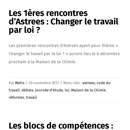
Les 1ères rencontres
d’Astrees : Changer le travail
par loi ?
Les premières rencontres d'Astrees ayant pour thème «
Changer le travail par la loi ? » auront lieu le 6 décembre
prochain à la Maison de la Chimie.
Par
Metis
|
20 novembre 2017
|
Mots-clés :
astrees
,
code du
travail
,
débats
,
journée d'étude
,
loi
,
Maison de la Chimie
,
réformes
,
travail
Les blocs de compétences :