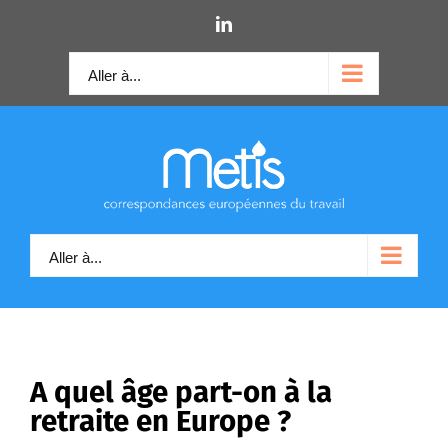
Skip
LinkedIn
to
content
Aller à...
Aller à...
A quel âge part-on à la
retraite en Europe ?