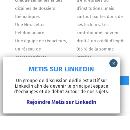
chaque semaines et des
d’entreprises ou
dizaines de dossiers
d’institutions, mais
thématiques
surtout par les dons de
Une Newsletter
ses lecteurs. Les
hebdomadaire
contributions ouvrent
Une équipe de rédacteurs,
droit à un crédit d’impôt
un réseau de
(66 % de la somme
correspondants
versée).
METIS SUR LINKEDIN
Un groupe de discussion dédié est actif sur
Contact
Faire un don
LinkedIn afin de devenir le principal espace
d’échanges et de débat autour de nos sujets.
Rejoindre Metis sur LinkedIn