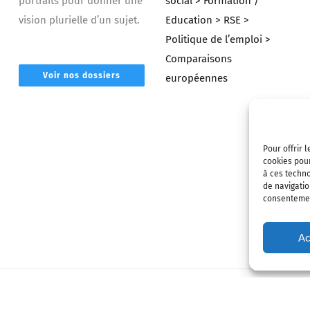
portraits pour donner une
social
> Formation /
vision plurielle d’un sujet.
Education
> RSE
>
Politique de l’emploi
>
Comparaisons
Voir nos dossiers
européennes
Pour offrir 
cookies pour
à ces techn
de navigatio
consentement
Ac