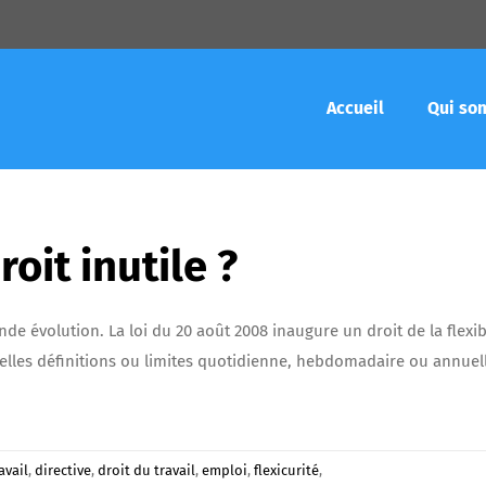
Accueil
Qui so
roit inutile ?
de évolution. La loi du 20 août 2008 inaugure un droit de la flexibi
u telles définitions ou limites quotidienne, hebdomadaire ou annuel
avail
,
directive
,
droit du travail
,
emploi
,
flexicurité
,