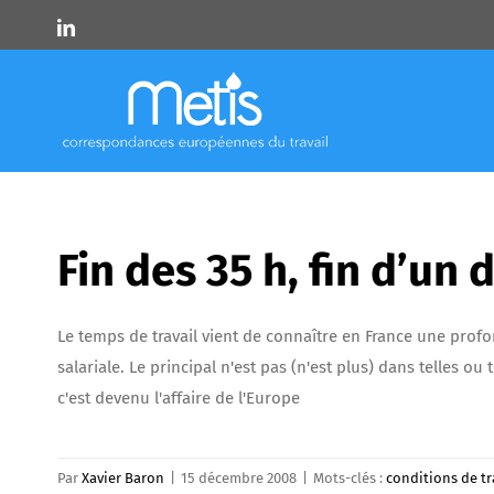
Skip
LinkedIn
to
content
Fin des 35 h, fin d’un d
Le temps de travail vient de connaître en France une profon
salariale. Le principal n'est pas (n'est plus) dans telles o
c'est devenu l'affaire de l'Europe
Par
Xavier Baron
|
15 décembre 2008
|
Mots-clés :
conditions de tr