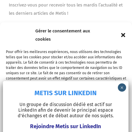
Inscrivez-vous pour recevoir tous les mardis l’actualité et
les derniers articles de Metis !
Gérer le consentement aux
Je m'inscris
cookies
Pour offrir les meilleures expériences, nous utilisons des technologies
telles que les cookies pour stocker et/ou accéder aux informations des
appareils. Le fait de consentir à ces technologies nous permettra de
traiter des données telles que le comportement de navigation ou les ID
uniques sur ce site. Le fait de ne pas consentir ou de retirer son
consentement peut avoir un effet négatif sur certaines caractéristiques et
fonctions.
METIS SUR LINKEDIN
© Copyright 2026 - METIS EUROPE | Tous droits réservés |
Accepter
Un groupe de discussion dédié est actif sur
Mentions légales
LinkedIn afin de devenir le principal espace
Refuser
d’échanges et de débat autour de nos sujets.
LinkedIn
Rejoindre Metis sur LinkedIn
Voir les préférences