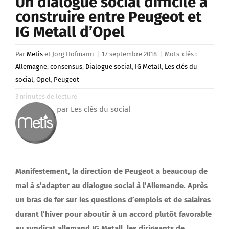
Un dialogue social difficile à
construire entre Peugeot et
IG Metall d’Opel
Par
Metis
et Jorg Hofmann
|
17 septembre 2018
|
Mots-clés :
Allemagne
,
consensus
,
Dialogue social
,
IG Metall
,
Les clés du
social
,
Opel
,
Peugeot
3
minutes de lecture
par Les clés du social
Manifestement, la direction de Peugeot a beaucoup de
mal à s’adapter au dialogue social à l’Allemande. Après
un bras de fer sur les questions d’emplois et de salaires
durant l’hiver pour aboutir à un accord plutôt favorable
au syndicat allemand IG Metall, les dirigeants de