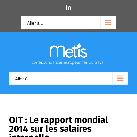
Skip
LinkedIn
to
content
Aller à...
Aller à...
OIT : Le rapport mondial
2014 sur les salaires