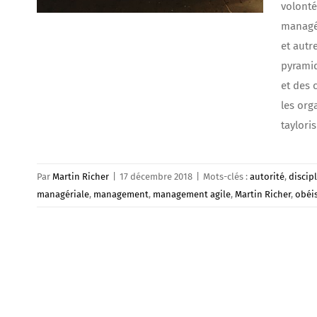
volonté
managér
et autre
pyramid
et des 
les org
taylori
Par
Martin Richer
|
17 décembre 2018
|
Mots-clés :
autorité
,
discip
managériale
,
management
,
management agile
,
Martin Richer
,
obéi