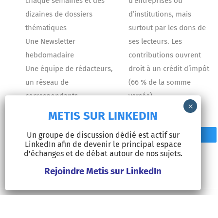
chaque semaines et des
d’entreprises ou
dizaines de dossiers
d’institutions, mais
thématiques
surtout par les dons de
Une Newsletter
ses lecteurs. Les
hebdomadaire
contributions ouvrent
Une équipe de rédacteurs,
droit à un crédit d’impôt
un réseau de
(66 % de la somme
correspondants
versée).
METIS SUR LINKEDIN
Un groupe de discussion dédié est actif sur
Contact
Faire un don
LinkedIn afin de devenir le principal espace
d’échanges et de débat autour de nos sujets.
Rejoindre Metis sur LinkedIn