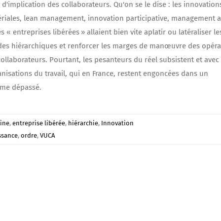
 d'implication des collaborateurs. Qu'on se le dise : les innovation
iales, lean management, innovation participative, management a
s « entreprises libérées » allaient bien vite aplatir ou latéraliser le
es hiérarchiques et renforcer les marges de manœuvre des opéra
collaborateurs. Pourtant, les pesanteurs du réel subsistent et avec 
anisations du travail, qui en France, restent engoncées dans un
sme dépassé.
line
,
entreprise libérée
,
hiérarchie
,
Innovation
ssance
,
ordre
,
VUCA