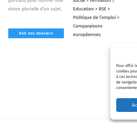
portraits pour donner une
social
> Formation /
vision plurielle d’un sujet.
Education
> RSE
>
Politique de l’emploi
>
Comparaisons
Voir nos dossiers
européennes
Pour offrir 
cookies pour
à ces techn
de navigatio
consentement
Ac