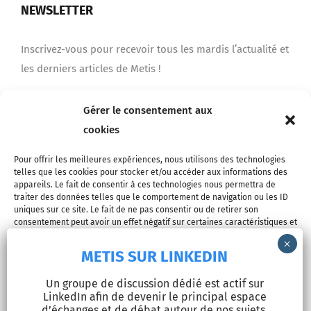
NEWSLETTER
Inscrivez-vous pour recevoir tous les mardis l’actualité et
les derniers articles de Metis !
Gérer le consentement aux
Je m'inscris
cookies
Pour offrir les meilleures expériences, nous utilisons des technologies
telles que les cookies pour stocker et/ou accéder aux informations des
appareils. Le fait de consentir à ces technologies nous permettra de
traiter des données telles que le comportement de navigation ou les ID
uniques sur ce site. Le fait de ne pas consentir ou de retirer son
consentement peut avoir un effet négatif sur certaines caractéristiques et
fonctions.
METIS SUR LINKEDIN
© Copyright 2026 - METIS EUROPE | Tous droits réservés |
Accepter
Un groupe de discussion dédié est actif sur
Mentions légales
LinkedIn afin de devenir le principal espace
Refuser
d’échanges et de débat autour de nos sujets.