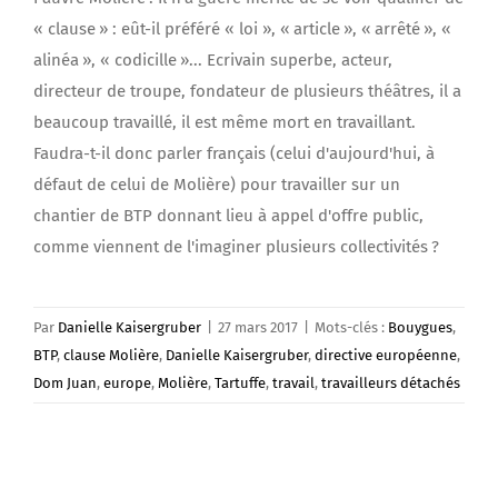
« clause » : eût-il préféré « loi », « article », « arrêté », «
alinéa », « codicille »... Ecrivain superbe, acteur,
directeur de troupe, fondateur de plusieurs théâtres, il a
beaucoup travaillé, il est même mort en travaillant.
Faudra-t-il donc parler français (celui d'aujourd'hui, à
défaut de celui de Molière) pour travailler sur un
chantier de BTP donnant lieu à appel d'offre public,
comme viennent de l'imaginer plusieurs collectivités ?
Par
Danielle Kaisergruber
|
27 mars 2017
|
Mots-clés :
Bouygues
,
BTP
,
clause Molière
,
Danielle Kaisergruber
,
directive européenne
,
Dom Juan
,
europe
,
Molière
,
Tartuffe
,
travail
,
travailleurs détachés