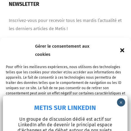
NEWSLETTER
Inscrivez-vous pour recevoir tous les mardis l’actualité et
les derniers articles de Metis !
Gérer le consentement aux
Je m'inscris
cookies
Pour offrir les meilleures expériences, nous utilisons des technologies
telles que les cookies pour stocker et/ou accéder aux informations des
appareils. Le fait de consentir à ces technologies nous permettra de
traiter des données telles que le comportement de navigation ou les ID
uniques sur ce site. Le fait de ne pas consentir ou de retirer son
consentement peut avoir un effet négatif sur certaines caractéristiques et
fonctions.
METIS SUR LINKEDIN
© Copyright 2026 - METIS EUROPE | Tous droits réservés |
Accepter
Un groupe de discussion dédié est actif sur
Mentions légales
LinkedIn afin de devenir le principal espace
Refuser
d’échanges et de débat autour de nos sujets.