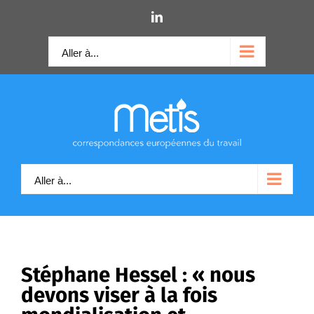
Skip
LinkedIn
to
content
Aller à...
Aller à...
Stéphane Hessel : « nous
devons viser à la fois