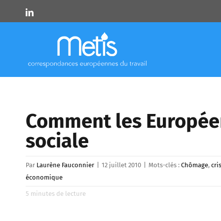
Skip
LinkedIn
to
content
Comment les Européen
sociale
Par
Laurène Fauconnier
|
12 juillet 2010
|
Mots-clés :
Chômage
,
cri
économique
5
minutes de lecture