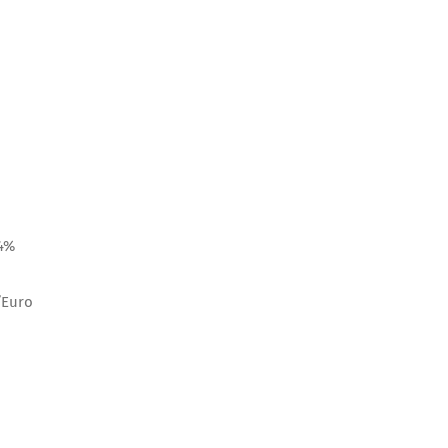
54%
l’Euro