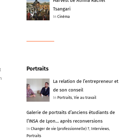
Harvest de Athina Rachel
Tsangari
In
Cinéma
Portraits
t
n
La relation de l’entrepreneur et
de son conseil
In
Portraits
,
Vie au travail
Galerie de portraits d’anciens étudiants de
l’INSA de Lyon… après reconversions
In
Changer de vie (professionnelle) ?
,
Interviews
,
Portraits