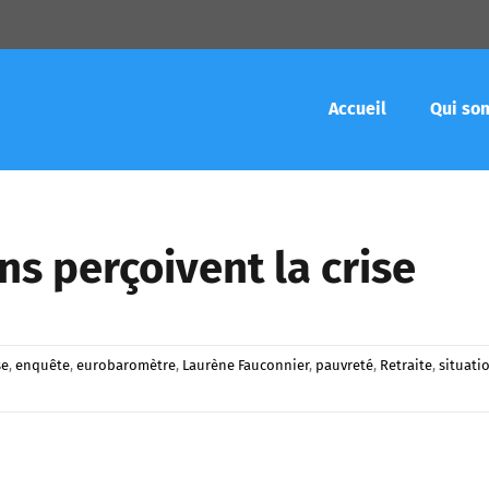
Accueil
Qui so
s perçoivent la crise
se
,
enquête
,
eurobaromètre
,
Laurène Fauconnier
,
pauvreté
,
Retraite
,
situati