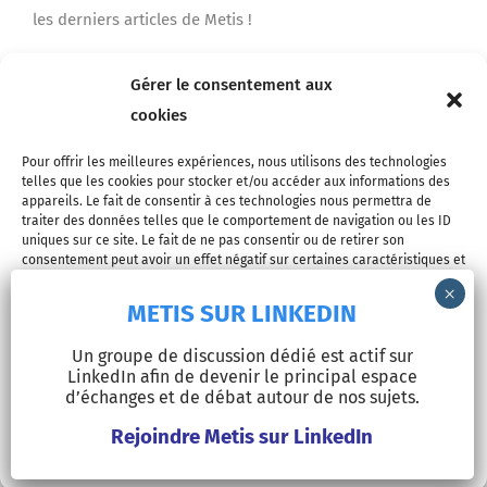
les derniers articles de Metis !
Gérer le consentement aux
Je m'inscris
cookies
Pour offrir les meilleures expériences, nous utilisons des technologies
telles que les cookies pour stocker et/ou accéder aux informations des
appareils. Le fait de consentir à ces technologies nous permettra de
traiter des données telles que le comportement de navigation ou les ID
uniques sur ce site. Le fait de ne pas consentir ou de retirer son
consentement peut avoir un effet négatif sur certaines caractéristiques et
fonctions.
METIS SUR LINKEDIN
© Copyright 2026 - METIS EUROPE | Tous droits réservés |
Accepter
Un groupe de discussion dédié est actif sur
Mentions légales
LinkedIn afin de devenir le principal espace
Refuser
d’échanges et de débat autour de nos sujets.
LinkedIn
Rejoindre Metis sur LinkedIn
Voir les préférences