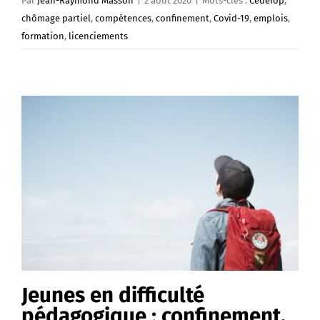
Par
Jean-Raymond Masson
|
2 août 2020
|
Mots-clés :
Cedefop
,
chômage partiel
,
compétences
,
confinement
,
Covid-19
,
emplois
,
formation
,
licenciements
Jeunes en difficulté
pédagogique : confinement,