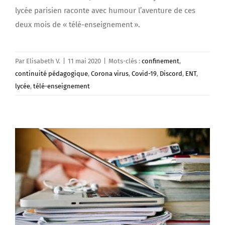
lycée parisien raconte avec humour l’aventure de ces
deux mois de « télé-enseignement ».
Par
Elisabeth V.
|
11 mai 2020
|
Mots-clés :
confinement
,
continuité pédagogique
,
Corona virus
,
Covid-19
,
Discord
,
ENT
,
lycée
,
télé-enseignement