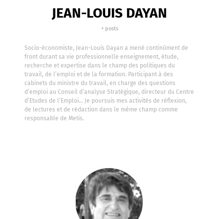
JEAN-LOUIS DAYAN
+ posts
Socio-économiste, Jean-Louis Dayan a mené continûment de
front durant sa vie professionnelle enseignement, étude,
recherche et expertise dans le champ des politiques du
travail, de l’emploi et de la formation. Participant à des
cabinets du ministre du travail, en charge des questions
d’emploi au Conseil d’analyse Stratégique, directeur du Centre
d’Etudes de l’Emploi… Je poursuis mes activités de réflexion,
de lectures et de rédaction dans le même champ comme
responsable de Metis.