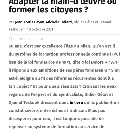
Adapter la main-d’œuvre ou
former les citoyens ?
Par
Jean-Louis Dayan
,
Michèle Tallard
, Didier Gélot et Djamal
Teskouk
|
18 octobre 2021
15
minutes de lecture
50 ans, c’est par excellence l’âge du bilan. Qu’en est-il
du système de formation professionnelle continue (FPC)
issu de la loi fondatrice de 1971, dite « loi Delors » ? A-t-
il répondu aux ambitions de ses pères fondateurs ? S’en
est-il éloigné au fil des réformes récurrentes dont il a
fait l’objet ? Et pour quels résultats ? Croisant les deux
regards de l’expert et du syndicaliste, Didier Gélot et
Djamal Teskouk dressent dans
le livre
qu’ils publient un
constat sévère, entre échec et trahison. Mais pas
désespéré : pour eux, il est toujours possible de
repenser un système de formation au service de