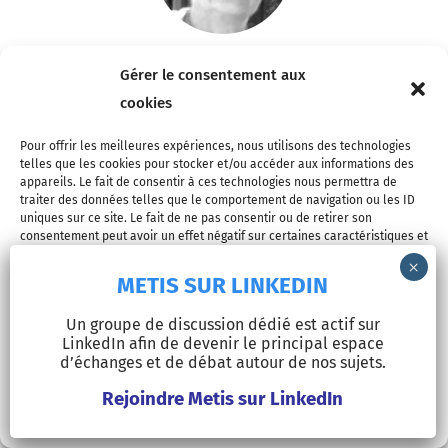
MICHÈLE TALLARD
Gérer le consentement aux
+ posts
cookies
Sociologue, chercheure CNRS honoraire, j’ai mené mes
Pour offrir les meilleures expériences, nous utilisons des technologies
activités au sein de l’IRISSO (Institut de recherche
telles que les cookies pour stocker et/ou accéder aux informations des
interdisciplinaire en sciences sociales) à l’Université Paris-
appareils. Le fait de consentir à ces technologies nous permettra de
Dauphine-PSL. J’y reste associée et depuis mi-2019, je suis
traiter des données telles que le comportement de navigation ou les ID
également associée à l’IRES. Mes travaux ont porté sur les
uniques sur ce site. Le fait de ne pas consentir ou de retirer son
transformations réciproques de l’action publique et de la
consentement peut avoir un effet négatif sur certaines caractéristiques et
négociation collective, en particulier dans le domaine de la
fonctions.
formation professionnelle. De janvier 2016 à sa dissolution en
METIS SUR LINKEDIN
décembre 2018, j’ai présidé, en tant que personnalité
qualifiée, le Conseil national d’évaluations de la formation
Accepter
professionnelle (CNEFP), instance d’évaluation qui relevait de
Un groupe de discussion dédié est actif sur
la sphère paritaire.
LinkedIn afin de devenir le principal espace
Refuser
Je poursuis, dans ces divers cadres, ainsi qu’au sein de Metis,
d’échanges et de débat autour de nos sujets.
une veille sur les mutations des relations collectives de
travail depuis le début des années 2000 qui me conduit à
Rejoindre Metis sur LinkedIn
Voir les préférences
participer à des collectifs de recherche sur cet objet.