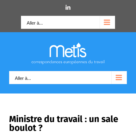
Skip
LinkedIn
to
content
Aller à...
Aller à...
Ministre du travail : un sale
boulot ?