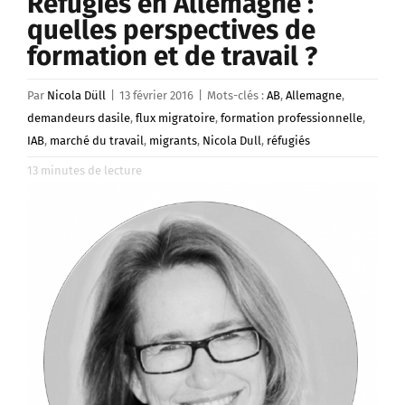
Réfugiés en Allemagne :
quelles perspectives de
formation et de travail ?
Par
Nicola Düll
|
13 février 2016
|
Mots-clés :
AB
,
Allemagne
,
demandeurs dasile
,
flux migratoire
,
formation professionnelle
,
IAB
,
marché du travail
,
migrants
,
Nicola Dull
,
réfugiés
13
minutes de lecture