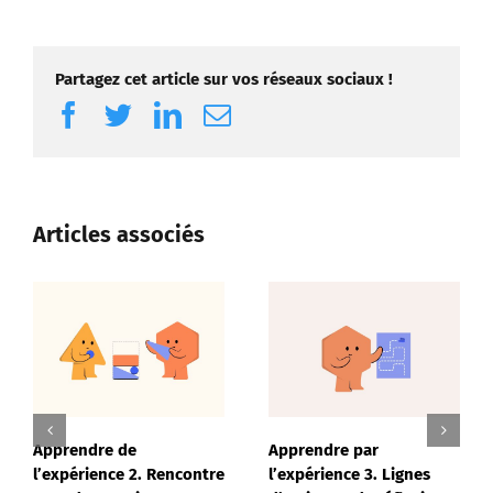
Partagez cet article sur vos réseaux sociaux !
Facebook
Twitter
LinkedIn
Email
Articles associés
Le panorama
extrêmement inquiétant
du système français
d’éducation et de
formation
Apprendre par
professionnelle
l’expérience 3. Lignes
20 novembre 2025
|
0