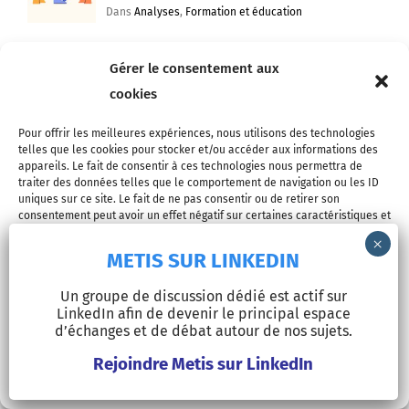
Apprendre par l’expérience 3. Lignes
d’action et de réflexion
Gérer le consentement aux
Dans
Analyses
,
Formation et éducation
cookies
Le panorama extrêmement inquiétant du
Pour offrir les meilleures expériences, nous utilisons des technologies
telles que les cookies pour stocker et/ou accéder aux informations des
système français d’éducation et de
appareils. Le fait de consentir à ces technologies nous permettra de
formation professionnelle
traiter des données telles que le comportement de navigation ou les ID
uniques sur ce site. Le fait de ne pas consentir ou de retirer son
Dans
Analyses
,
Formation et éducation
consentement peut avoir un effet négatif sur certaines caractéristiques et
fonctions.
METIS SUR LINKEDIN
Accepter
Un groupe de discussion dédié est actif sur
LinkedIn afin de devenir le principal espace
Refuser
d’échanges et de débat autour de nos sujets.
Bibliothèque
Rejoindre Metis sur LinkedIn
Voir les préférences
Du pain et des jeux. Une économie politique
des usages du temps. Un essai de Pierre-