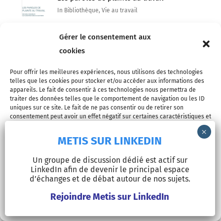
In Bibliothèque, Vie au travail
Gérer le consentement aux
cookies
Pour offrir les meilleures expériences, nous utilisons des technologies
telles que les cookies pour stocker et/ou accéder aux informations des
appareils. Le fait de consentir à ces technologies nous permettra de
traiter des données telles que le comportement de navigation ou les ID
Cinéma
uniques sur ce site. Le fait de ne pas consentir ou de retirer son
consentement peut avoir un effet négatif sur certaines caractéristiques et
fonctions.
On falling de Laura Carreira avec Joana
METIS SUR LINKEDIN
Santos
Accepter
In
Cinéma
Un groupe de discussion dédié est actif sur
LinkedIn afin de devenir le principal espace
Refuser
ENZO, film de Laurent Cantet, réalisé par
d’échanges et de débat autour de nos sujets.
Robin Campillo
Rejoindre Metis sur LinkedIn
Voir les préférences
In
Cinéma