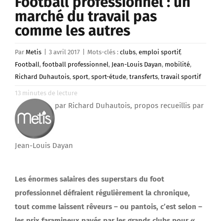
Football professionnel : un
marché du travail pas
comme les autres
Par
Metis
|
3 avril 2017
|
Mots-clés :
clubs
,
emploi sportif
,
Football
,
football professionnel
,
Jean-Louis Dayan
,
mobilité
,
Richard Duhautois
,
sport
,
sport-étude
,
transferts
,
travail sportif
13
minutes de lecture
par Richard Duhautois, propos recueillis par
Jean-Louis Dayan
Les énormes salaires des superstars du foot
professionnel défraient régulièrement la chronique,
tout comme laissent rêveurs – ou pantois, c’est selon –
les prix faramineux payés par les grands clubs pour «