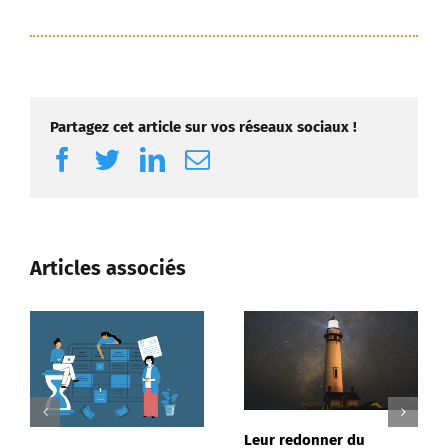
Partagez cet article sur vos réseaux sociaux !
Facebook
Twitter
LinkedIn
Email
Articles associés
La vérité sur les tr
psychiques au trava
24 février 2025
|
0
commentaire
Leur redonner du