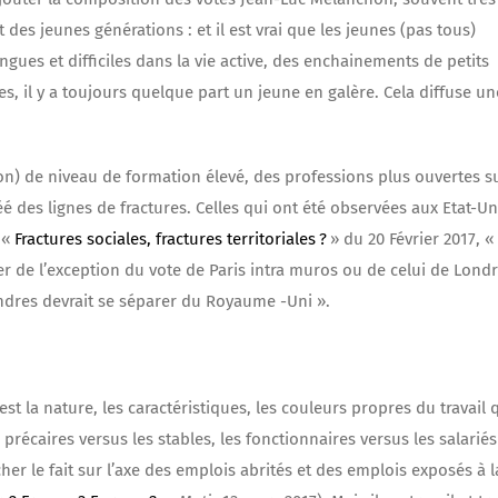
 des jeunes générations : et il est vrai que les jeunes (pas tous)
es et difficiles dans la vie active, des enchainements de petits
s, il y a toujours quelque part un jeune en galère. Cela diffuse un
u non) de niveau de formation élevé, des professions plus ouvertes s
créé des lignes de fractures. Celles qui ont été observées aux Etat-Un
«
Fractures sociales, fractures territoriales ?
» du 20 Février 2017, «
r de l’exception du vote de Paris intra muros ou de celui de Lond
ndres devrait se séparer du Royaume -Uni ».
st la nature, les caractéristiques, les couleurs propres du travail 
précaires versus les stables, les fonctionnaires versus les salarié
cher le fait sur l’axe des emplois abrités et des emplois exposés à l