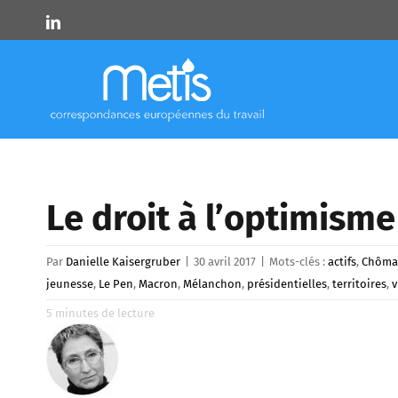
Skip
LinkedIn
to
content
Le droit à l’optimisme 
Par
Danielle Kaisergruber
|
30 avril 2017
|
Mots-clés :
actifs
,
Chôma
jeunesse
,
Le Pen
,
Macron
,
Mélanchon
,
présidentielles
,
territoires
,
v
5
minutes de lecture