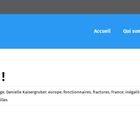
Accueil
Qui so
!
ge
,
Danielle Kaisergruber
,
europe
,
fonctionnaires
,
fractures
,
France
,
inégali
illes