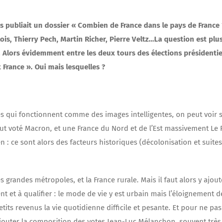
is publiait un dossier « Combien de France dans le pays de France 
lois, Thierry Pech, Martin Richer, Pierre Veltz…La question est plu
). Alors évidemment entre les deux tours des élections présidentie
x France ». Oui mais lesquelles ?
s qui fonctionnent comme des images intelligentes, on peut voir 
out voté Macron, et une France du Nord et de l’Est massivement Le
néen : ce sont alors des facteurs historiques (décolonisation et suite
s grandes métropoles, et la France rurale. Mais il faut alors y ajout
nt et à qualifier : le mode de vie y est urbain mais l’éloignement d
tits revenus la vie quotidienne difficile et pesante. Et pour ne pas
t rajouter la composition des votes Jean-Luc Mélanchon, souvent très