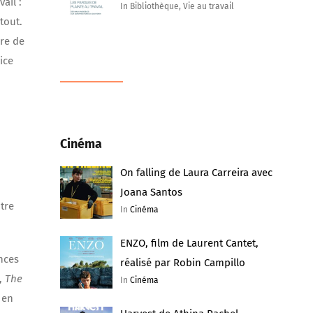
vail :
In Bibliothèque, Vie au travail
tout.
ore de
ice
Cinéma
On falling de Laura Carreira avec
Joana Santos
tre
In
Cinéma
ENZO, film de Laurent Cantet,
nces
réalisé par Robin Campillo
»,
The
In
Cinéma
 en