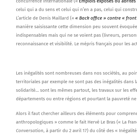
concurrence internationale («
Emplois exposés ou abrités :
celui qui a du sens et celui qui n’en a pas, celui qui cons
L’article de Denis Maillard («
« Back office » contre « front 
manière saisissante cette dimension peu souvent évoquée en
indispensables mais qui ne se voient pas (livreurs, personne
reconnaissance et visibilité. Le mépris français pour les act
Les inégalités sont nombreuses dans nos sociétés, au point q
territoriales par exemple ne sont pas des inégalités dans la
solidarité… sont les mêmes partout, les travaux sur les eff
départements ou entre régions et pourtant la pauvreté ne
Alors il faut chercher ailleurs des éléments pour compre
anthropologiques » comme le fait Hervé Le Bras (« La Franc
Conversation
, à partir du 2 avril 17) du côté des « Inégal