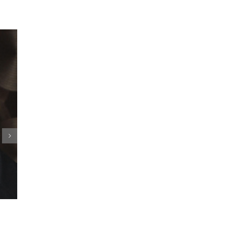
emploi
Le point de bascule
 Comment
9 mars 2025
|
0 commentaire