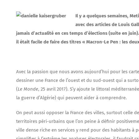
Il y a quelques semaines, Met
avec des articles de Louis Gal
jamais d’actualité en ces temps d’élections (suite en juin
il était facile de faire des titres « Macron-Le Pen : les deu
Avec la passion que nous avons aujourd’hui pour les carte
dessiner une France de l’ouest et du sud-ouest qui a surt
(
Le Monde
, 25 avril 2017). S’y ajoute le littoral méditerra
la guerre d’Algérie) qui peuvent aider à comprendre.
On peut aussi opposer la France des villes, surtout celle de
territoires péri-urbains que l’on peine à définir positiveme
ville dense riche en services y rend pour des habitants à pe
simplifier à l’extrême les analyses électorales, il faudrai