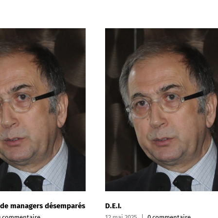
s
D.E.I.
Le droit à un 
12 mai 2025
|
0 commentaire
7 avril 2025
|
1