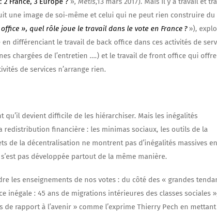
 2 France, 3 Europe ?
»,
Metis
,13 mars 2017). Mais il y a travail et tra
truit une image de soi-même et celui qui ne peut rien construire du 
office », quel rôle joue le travail dans le vote en France ?
»), expl
 différenciant le travail de back office dans ces activités de serv
s chargées de l’entretien ….) et le travail de front office qui offre
ivités de services n’arrange rien.
u’il devient difficile de les hiérarchiser. Mais les inégalités
 redistribution financière : les minimas sociaux, les outils de la
ets de la décentralisation ne montrent pas d’inégalités massives en
 s’est pas développée partout de la même manière.
ndre les enseignements de nos votes : du côté des « grandes tenda
e inégale : 45 ans de migrations intérieures des classes sociales 
ités de rapport à l’avenir » comme l’exprime Thierry Pech en mettant