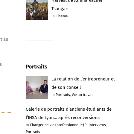
Harvest de Athina Rachel
Tsangari
In
Cinéma
rt au
s
Portraits
La relation de l’entrepreneur et
de son conseil
In
Portraits
,
Vie au travail
Galerie de portraits d’anciens étudiants de
l’INSA de Lyon… après reconversions
In
Changer de vie (professionnelle) ?
,
Interviews
,
Portraits