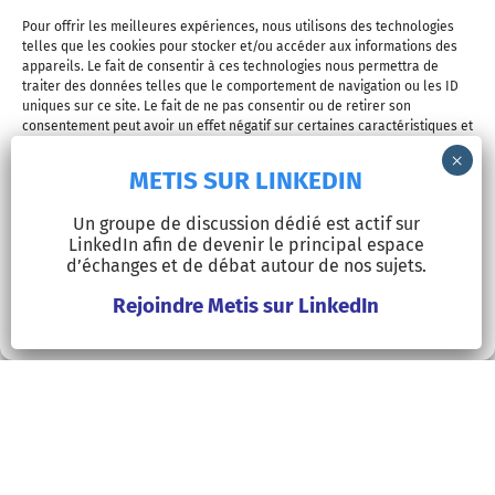
Inscrivez-vous pour recevoir tous les mardis l’actualité et
Pour offrir les meilleures expériences, nous utilisons des technologies
telles que les cookies pour stocker et/ou accéder aux informations des
les derniers articles de Metis !
appareils. Le fait de consentir à ces technologies nous permettra de
traiter des données telles que le comportement de navigation ou les ID
uniques sur ce site. Le fait de ne pas consentir ou de retirer son
consentement peut avoir un effet négatif sur certaines caractéristiques et
Je m'inscris
fonctions.
METIS SUR LINKEDIN
Accepter
Un groupe de discussion dédié est actif sur
LinkedIn afin de devenir le principal espace
Refuser
d’échanges et de débat autour de nos sujets.
Rejoindre Metis sur LinkedIn
Voir les préférences
© Copyright 2026 - METIS EUROPE | Tous droits réservés |
Mentions légales
LinkedIn