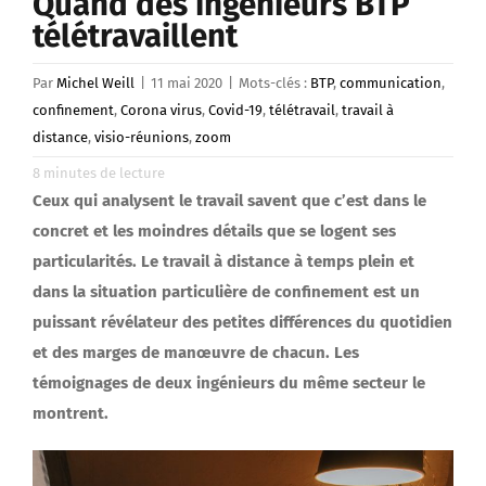
Quand des ingénieurs BTP
télétravaillent
Par
Michel Weill
|
11 mai 2020
|
Mots-clés :
BTP
,
communication
,
confinement
,
Corona virus
,
Covid-19
,
télétravail
,
travail à
distance
,
visio-réunions
,
zoom
8
minutes de lecture
Ceux qui analysent le travail savent que c’est dans le
concret et les moindres détails que se logent ses
particularités. Le travail à distance à temps plein et
dans la situation particulière de confinement est un
puissant révélateur des petites différences du quotidien
et des marges de manœuvre de chacun. Les
témoignages de deux ingénieurs du même secteur le
montrent.