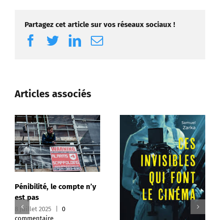
Partagez cet article sur vos réseaux sociaux !
Facebook
Twitter
LinkedIn
Email
Articles associés
La santé mentale, 
cause nationale de
l’entreprise
24 février 2025
|
0
commentaire
mpte n’y