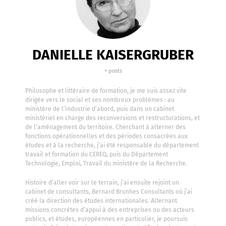
DANIELLE KAISERGRUBER
+ posts
Philosophe et littéraire de formation, je me suis assez vite
dirigée vers le social et ses nombreux problèmes : au
ministère de l’Industrie d’abord, puis dans un cabinet
ministériel en charge des reconversions et restructurations, et
de l’aménagement du territoire. Cherchant à alterner des
fonctions opérationnelles et des périodes consacrées aux
études et à la recherche, j’ai été responsable du département
travail et formation du CEREQ, puis du Département
Technologie, Emploi, Travail du ministère de la Recherche.
Histoire d’aller voir sur le terrain, j’ai ensuite rejoint un
cabinet de consultants, Bernard Brunhes Consultants où j’ai
créé la direction des études internationales. Alternant
missions concrètes d’appui à des entreprises ou des acteurs
publics, et études, européennes en particulier, je poursuis