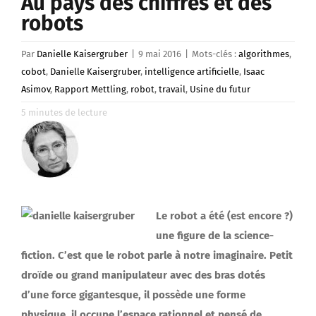
Au pays des chiffres et des
robots
Par
Danielle Kaisergruber
|
9 mai 2016
|
Mots-clés :
algorithmes
,
cobot
,
Danielle Kaisergruber
,
intelligence artificielle
,
Isaac
Asimov
,
Rapport Mettling
,
robot
,
travail
,
Usine du futur
5
minutes de lecture
Le robot a été (est encore ?)
une figure de la science-
fiction. C’est que le robot parle à notre imaginaire. Petit
droïde ou grand manipulateur avec des bras dotés
d’une force gigantesque, il possède une forme
physique, il occupe l’espace rationnel et pensé de