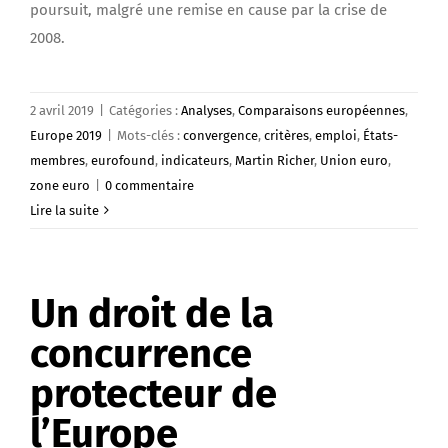
poursuit, malgré une remise en cause par la crise de
2008.
2 avril 2019
|
Catégories :
Analyses
,
Comparaisons européennes
,
Europe 2019
|
Mots-clés :
convergence
,
critères
,
emploi
,
États-
membres
,
eurofound
,
indicateurs
,
Martin Richer
,
Union euro
,
zone euro
|
0 commentaire
Lire la suite
Un droit de la
concurrence
protecteur de
l’Europe