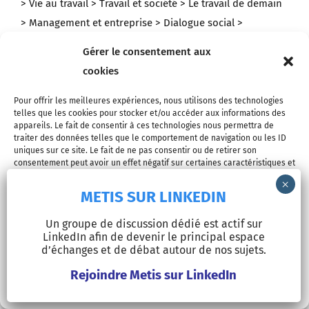
> Management et entreprise
> Dialogue social
>
Formation / Education
> RSE
> Politique de l’emploi
>
Comparaisons européennes
Gérer le consentement aux
cookies
RUBRIQUES
Pour offrir les meilleures expériences, nous utilisons des technologies
telles que les cookies pour stocker et/ou accéder aux informations des
appareils. Le fait de consentir à ces technologies nous permettra de
> Editos
> Analyses
> Interviews
> Reportages
>
traiter des données telles que le comportement de navigation ou les ID
uniques sur ce site. Le fait de ne pas consentir ou de retirer son
Chroniques
> Cinéma
> Bibliothèque
> Portraits et
consentement peut avoir un effet négatif sur certaines caractéristiques et
parcours
> Points de vue
fonctions.
METIS SUR LINKEDIN
Accepter
Un groupe de discussion dédié est actif sur
NEWSLETTER
LinkedIn afin de devenir le principal espace
Refuser
d’échanges et de débat autour de nos sujets.
Inscrivez-vous pour recevoir tous les mardis l’actualité et
Rejoindre Metis sur LinkedIn
Voir les préférences
les derniers articles de Metis !