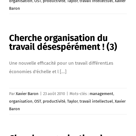
organisation
,
OST
,
productivité
,
Taylor
,
travail intellectuel
,
Xavier
Baron
Cherche organisation du
travail désespérément ! (3)
Une nouvelle efficacité pour un travail différentLes
économies d'échelle et l [...]
Par
Xavier Baron
|
23 août 2010
|
Mots-clés :
management
,
organisation
,
OST
,
productivité
,
Taylor
,
travail intellectuel
,
Xavier
Baron