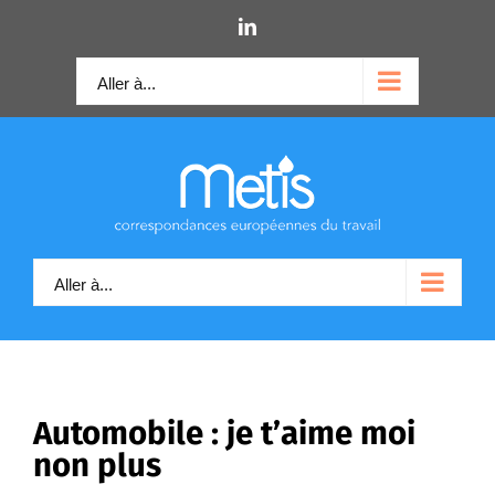
Skip
LinkedIn
to
content
Aller à...
Aller à...
Automobile : je t’aime moi
non plus