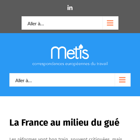
Skip
LinkedIn
to
content
Aller à...
Aller à...
La France au milieu du gué
Les réformes vont bon train, souvent critiquées, mais