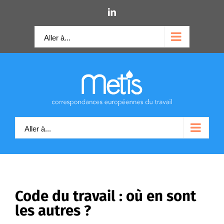
Skip
LinkedIn
to
content
Aller à...
Aller à...
Code du travail : où en sont
les autres ?